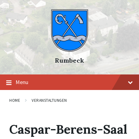
Skip
Skip
Skip
to
to
to
content
main
footer
navigation
Rumbeck
Menu
HOME
VERANSTALTUNGEN
Caspar-Berens-Saal