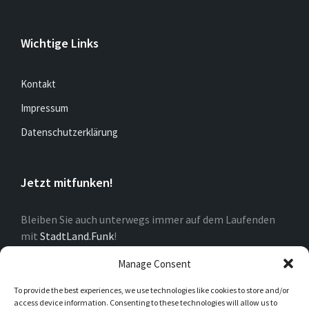
Wichtige Links
Kontakt
Impressum
Datenschutzerklärung
Jetzt mitfunken!
Bleiben Sie auch unterwegs immer auf dem Laufenden
mit
StadtLand.Funk
!
Manage Consent
Über Dorf
To provide the best experiences, we use technologies like cookies to store and/or
access device information. Consenting to these technologies will allow us to