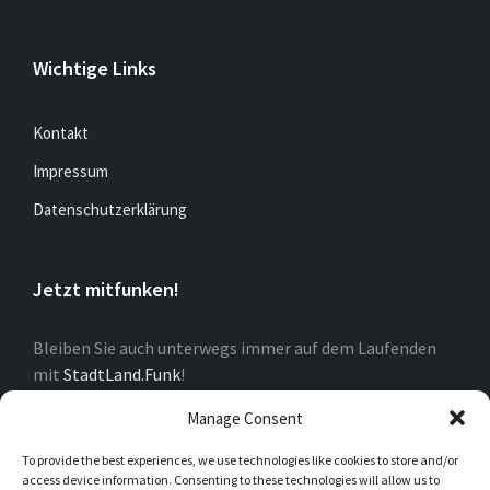
Wichtige Links
Kontakt
Impressum
Datenschutzerklärung
Jetzt mitfunken!
Bleiben Sie auch unterwegs immer auf dem Laufenden
mit
StadtLand.Funk
!
Manage Consent
Über Dorf
To provide the best experiences, we use technologies like cookies to store and/or
access device information. Consenting to these technologies will allow us to