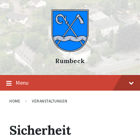
Skip
Skip
Skip
to
to
to
content
main
footer
navigation
Rumbeck
Menu
HOME
VERANSTALTUNGEN
Sicherheit