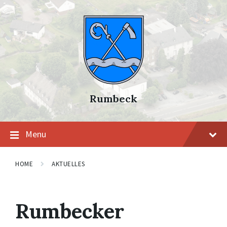
Skip
Skip
Skip
to
to
to
content
main
footer
navigation
Rumbeck
Menu
HOME
AKTUELLES
Rumbecker