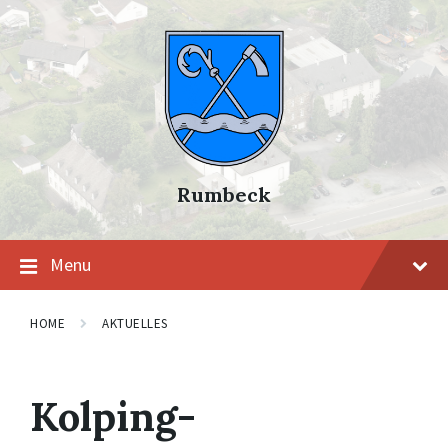
Skip
Skip
Skip
to
to
to
content
main
footer
navigation
Rumbeck
Menu
HOME
AKTUELLES
Kolping-