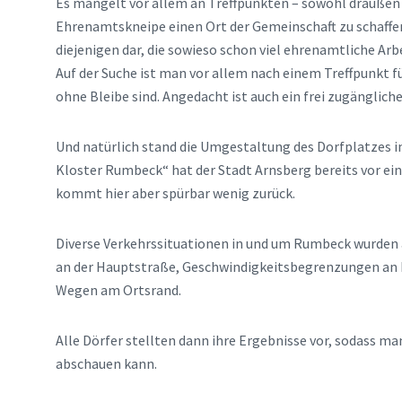
Es mangelt vor allem an Treffpunkten – sowohl draußen a
Ehrenamtskneipe einen Ort der Gemeinschaft zu schaffen.
diejenigen dar, die sowieso schon viel ehrenamtliche Arbe
Auf der Suche ist man vor allem nach einem Treffpunkt 
ohne Bleibe sind. Angedacht ist auch ein frei zugänglich
Und natürlich stand die Umgestaltung des Dorfplatzes i
Kloster Rumbeck“ hat der Stadt Arnsberg bereits vor eini
kommt hier aber spürbar wenig zurück.
Diverse Verkehrssituationen in und um Rumbeck wurden 
an der Hauptstraße, Geschwindigkeitsbegrenzungen an 
Wegen am Ortsrand.
Alle Dörfer stellten dann ihre Ergebnisse vor, sodass ma
abschauen kann.