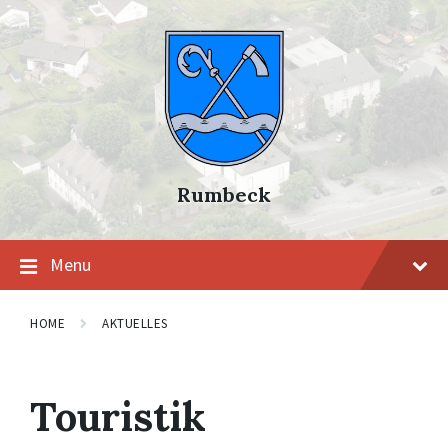
Skip
Skip
Skip
to
to
to
content
main
footer
navigation
Rumbeck
Menu
HOME
AKTUELLES
Touristik