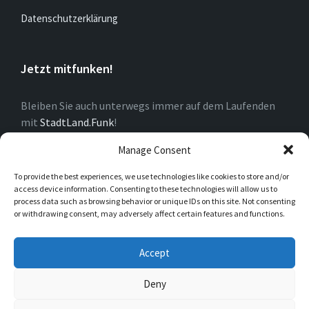
Datenschutzerklärung
Jetzt mitfunken!
Bleiben Sie auch unterwegs immer auf dem Laufenden
mit
StadtLand.Funk
!
Manage Consent
Über Dorf
To provide the best experiences, we use technologies like cookies to store and/or
access device information. Consenting to these technologies will allow us to
process data such as browsing behavior or unique IDs on this site. Not consenting
Südlich der Ruhr als Teil von Arnsberg mit rund 1200
or withdrawing consent, may adversely affect certain features and functions.
Einwohnern. Historisch geprägt durch das ehemalige
Kloster und heute durch ein reges Miteinander, wenn
Accept
man will. Es lässt sich hier gut leben!
Deny
© 2026 Rumbeck