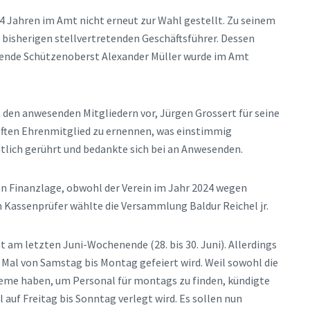
14 Jahren im Amt nicht erneut zur Wahl gestellt. Zu seinem
bisherigen stellvertretenden Geschäftsführer. Dessen
etende Schützenoberst Alexander Müller wurde im Amt
den anwesenden Mitgliedern vor, Jürgen Grossert für seine
lften Ehrenmitglied zu ernennen, was einstimmig
lich gerührt und bedankte sich bei an Anwesenden.
en Finanzlage, obwohl der Verein im Jahr 2024 wegen
 Kassenprüfer wählte die Versammlung Baldur Reichel jr.
am letzten Juni-Wochenende (28. bis 30. Juni). Allerdings
n Mal von Samstag bis Montag gefeiert wird. Weil sowohl die
leme haben, um Personal für montags zu finden, kündigte
 auf Freitag bis Sonntag verlegt wird. Es sollen nun