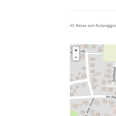
Hl. Messe zum Kolpingge
+
−