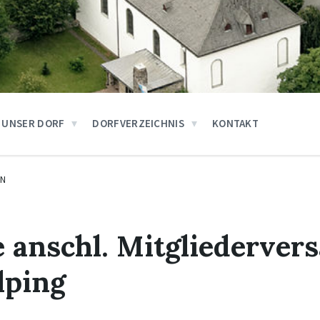
UNSER DORF
DORFVERZEICHNIS
KONTAKT
EN
e anschl. Mitgliederve
lping