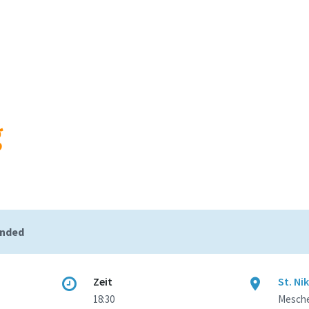
ended
Zeit
St. Ni
18:30
Mesche