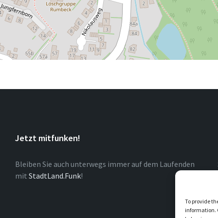
Jetzt mitfunken!
Bleiben Sie auch unterwegs immer auf dem Laufenden
mit
StadtLand.Funk
!
To provide th
information. 