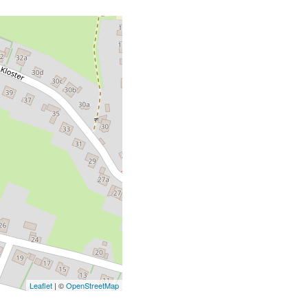
Leaflet
| ©
OpenStreetMap