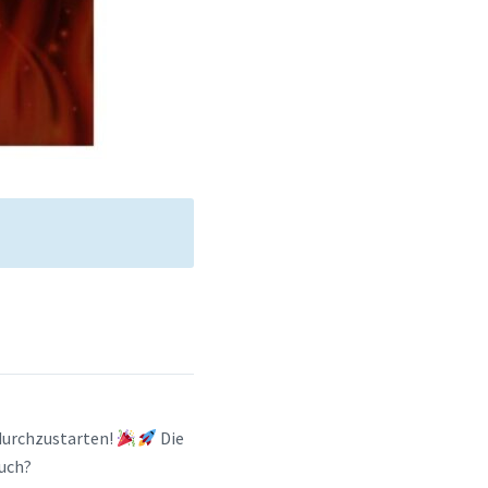
 durchzustarten!
Die
auch?