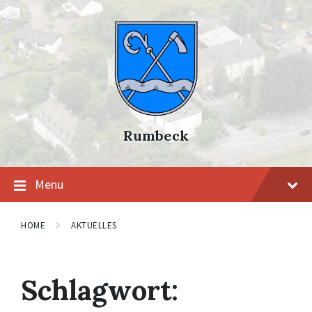
Skip
Skip
Skip
to
to
to
content
main
footer
navigation
Rumbeck
Menu
HOME
AKTUELLES
Schlagwort: