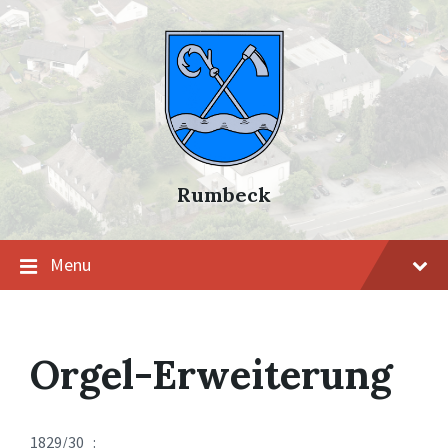
Skip
Skip
Skip
to
to
to
content
main
footer
navigation
Rumbeck
Menu
Orgel-Erweiterung
1829/30 :