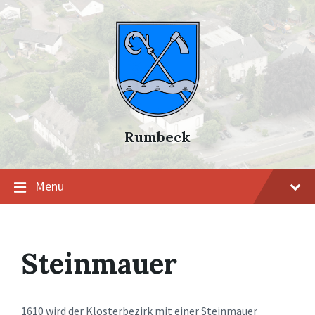
Skip
Skip
Skip
to
to
to
content
main
footer
navigation
Rumbeck
Menu
Steinmauer
1610 wird der Klosterbezirk mit einer Steinmauer