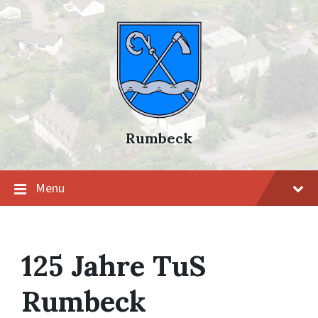
Skip
Skip
Skip
to
to
to
content
main
footer
navigation
Rumbeck
Menu
125 Jahre TuS
Rumbeck